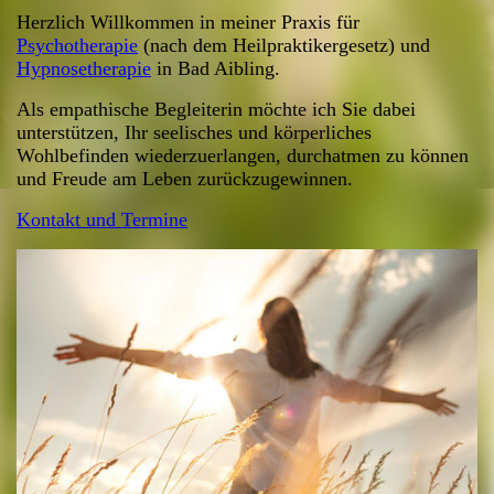
Herzlich Willkommen in meiner Praxis für
Psychotherapie
(nach dem Heilpraktikergesetz) und
Hypnosetherapie
in Bad Aibling.
Als empathische Begleiterin möchte ich Sie dabei
unterstützen, Ihr seelisches und körperliches
Wohlbefinden wiederzuerlangen,
durchatmen zu können
und Freude am Leben zurückzugewinnen.
Kontakt und Termine