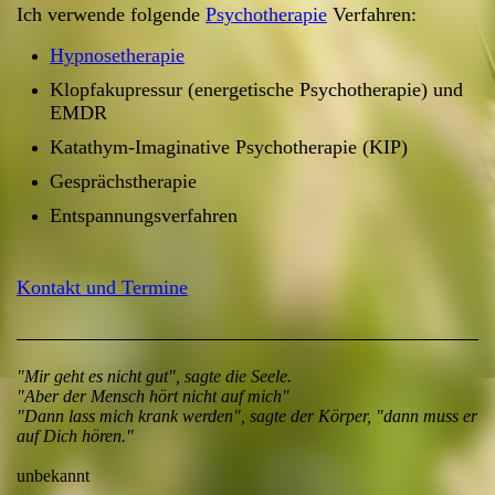
Ich verwende folgende
Psychotherapie
Verfahren:
Hypnosetherapie
Klopfakupressur (energetische Psychotherapie) und
EMDR
Katathym-Imaginative Psychotherapie (KIP)
Gesprächstherapie
Entspannungsverfahren
Kontakt und Termine
"Mir geht es nicht gut", sagte die Seele.
"Aber der Mensch hört nicht auf mich"
"Dann lass mich krank werden", sagte der Körper, "dann muss er
auf Dich hören."
unbekannt