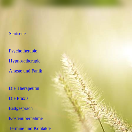
Startseite
Psychotherapie
Hypnosetherapie
Ängste und Panik
Die Therapeutin
Die Praxis
Erstgespräch
Kostenübernahme
Termine und Kontakte