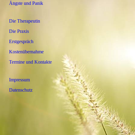
Ängste und Panik
Die Therapeutin
Die Praxis
Erstgespräch
Kostenübernahme
Termine und Kontakte
Impressum
Datenschutz